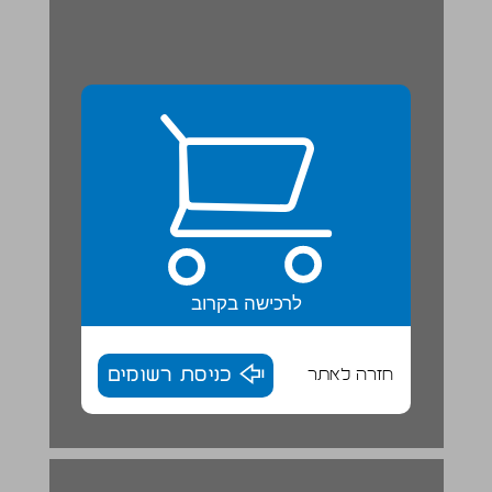
לרכישה בקרוב
חזרה לאתר
כניסת רשומים
עַכְבַּר הָעִיר וְעַכְבַּר הַכְּפָר / אֵזוֹפּוּס ... 17