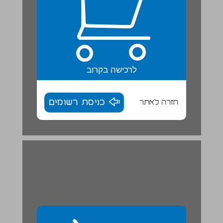
לרכישה בקרוב
חזרה לאתר
כניסת רשומים
יְדִידֵינוּ הַקְטַנִים / ע. הִלֵל ... 30