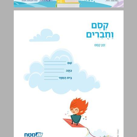
קֶסֶם וַחֲבֵרִים: זְמַן קֶסֶם לכיתה א לחינוך הממלכתי-דתי ... 0