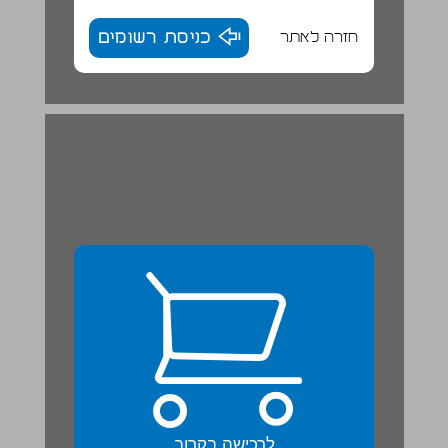
חזרה לאתר
כניסת רשומים
מָקוֹם לְכֻלָנוּ ... 23
לרכישה בקרוב