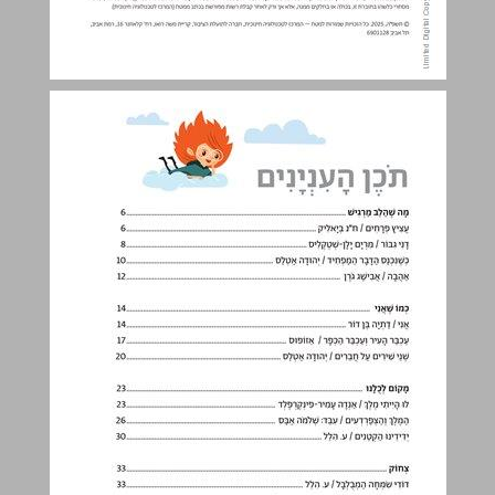
תכֹןֶ הָענִיְנָיִם ... 3