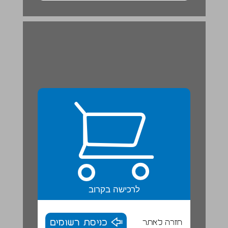
שְׁנֵי שִׁירִים עַל חֲבֵרִים / יְהוּדָה אַטְלַס ... 20
לרכישה בקרוב
חזרה לאתר
כניסת רשומים