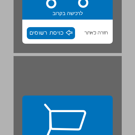
לרכישה בקרוב
חזרה לאתר
כניסת רשומים
הַמֶלֶךְ וְהַצְפַרְדְעִים / עִבֵּד: שְׁלֹמֹה אַבַּס ... 26