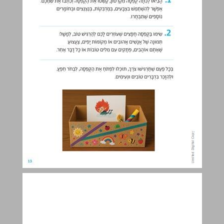
כּמְוֹ שֶׁאֲנִי ... 14