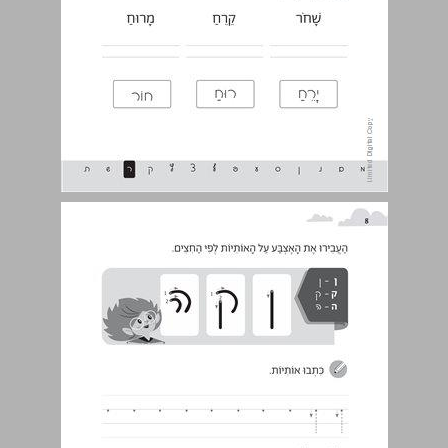
ן, ק, ה ... 8