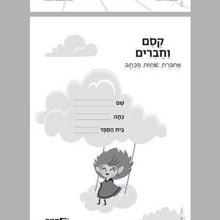
קֶסֶם וַחֲבֵרִים: מַחְבֶּרֶת אוֹתִיוֹת הַכְּתָב לכיתה א לחינוך הממלכתי-דתי ... 0