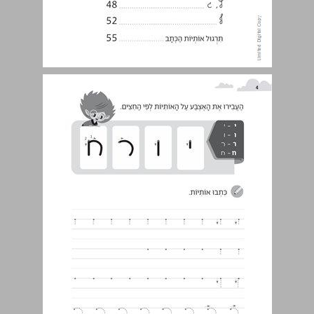
י, ו, ר, ח ... 4