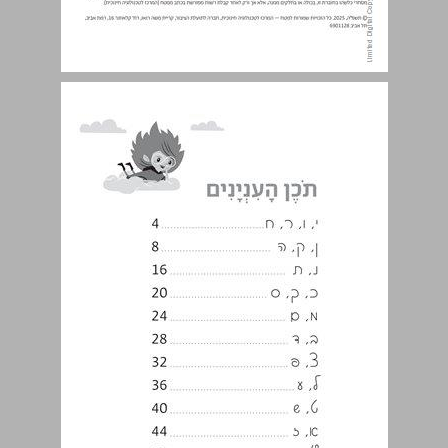
תֹכֶן הָעִנְיָנִים ... 3