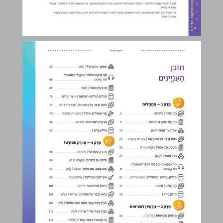
תוֹכֶן הָעִנְיָינִים ... 3