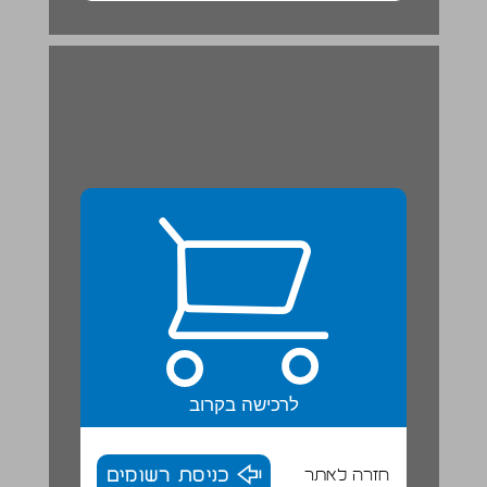
4. בּוֹאוּ נְדַבֵּר עַל הַתְחָלוֹת | עִבְרִית דְבוּרָה ... 20
לרכישה בקרוב
חזרה לאתר
כניסת רשומים