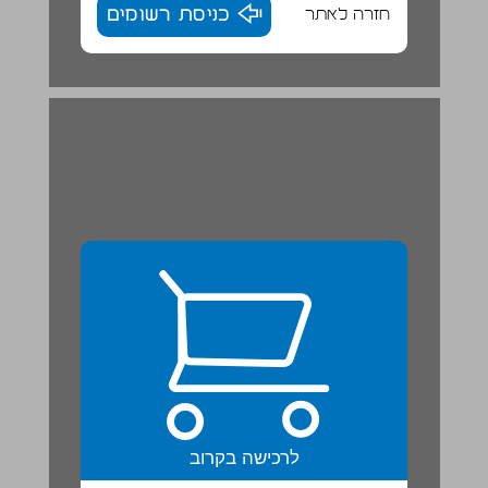
חזרה לאתר
כניסת רשומים
5. הַמַסָע שֶׁל אַמַל | טֵקְסְט מֵידָע ... 22
לרכישה בקרוב