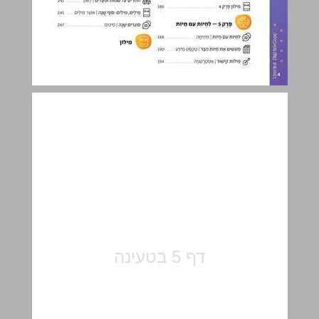
פֶּרֶק 1 – הַתְחָלוֹת ... 5