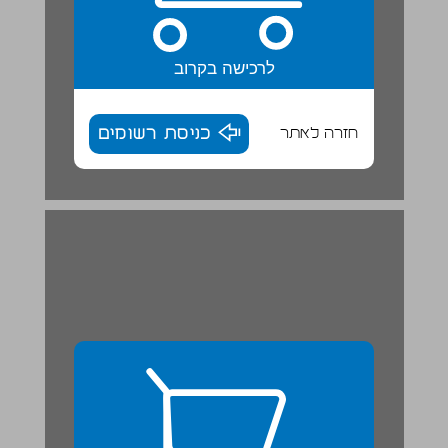
לרכישה בקרוב
חזרה לאתר
כניסת רשומים
6. מַהוּ פּוֹעַל? | לָשׁוֹן ... 27