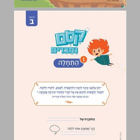
קֶסֶם וַחֲבֵרִים: 1 הַתְחָלָה ... 0