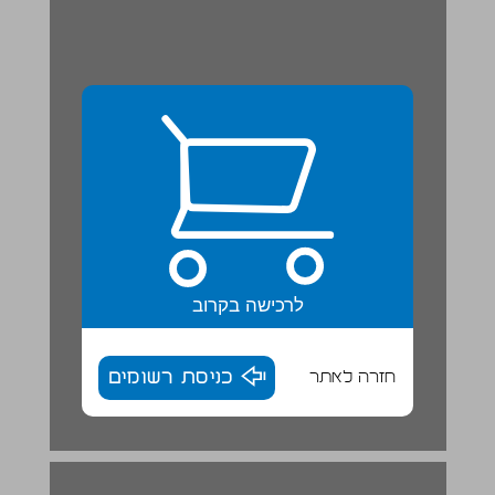
לרכישה בקרוב
חזרה לאתר
כניסת רשומים
הָעוֹלָם מָלֵא מִלִים ... 17