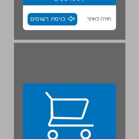
חזרה לאתר
כניסת רשומים
לִקְרֹא וְלִכְתֹב - פַּעַם וְהַיוֹם ... 24