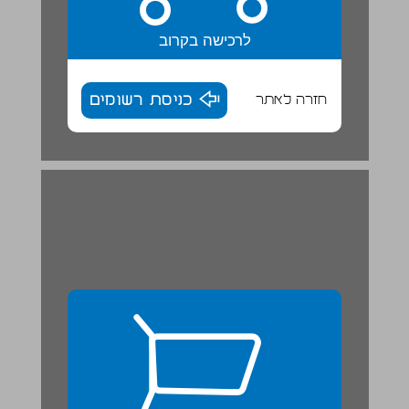
לרכישה בקרוב
חזרה לאתר
כניסת רשומים
עֵץ הָאָלֶפְבֵּית | לֵיאוֹ לֵיאוֹנִי ... 26