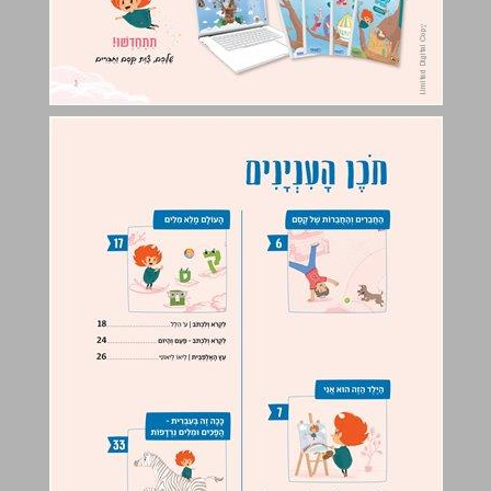
תֹכֶן הָעִנְיָנִים ... 4