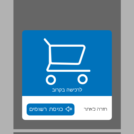
לרכישה בקרוב
חזרה לאתר
כניסת רשומים
לִקְרֹא וְלִכְתֹב | ע' הִלֵל ... 18