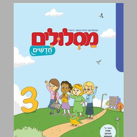
מַסְלוּלִים חֲדָשִׁים 3 ... 0