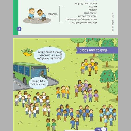
א. מֵהָעֲשֶׂרֶת הָרִאשׁוֹנָה לָעֲשֶׂרֶת הַשְׁנִיָה ... 5