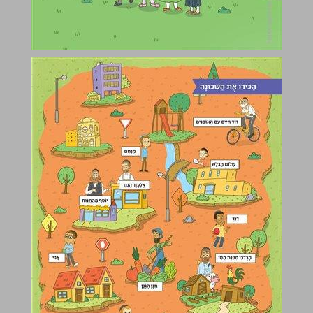
חִבּוּר וְחִסוּר עַד 20 חֵלֶק א ... 3