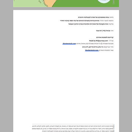
נוֹשְׂאֵי הַלִמוּד ... 1