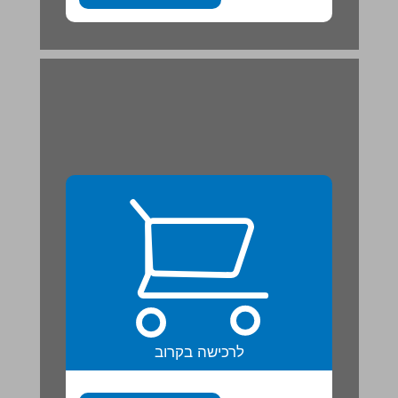
ב. פּוֹתְרִים תַרְגִילִים ... 21
לרכישה בקרוב