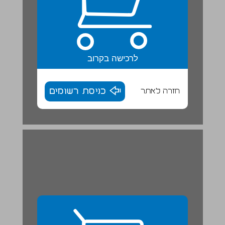
לרכישה בקרוב
חזרה לאתר
כניסת רשומים
הַשָׁלֵם הוּא עַד 15 ... 29