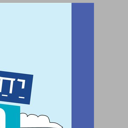
יַחַד בְּיִשְׂרָאֵל: מולדת, חברה ואזרחות ... 0