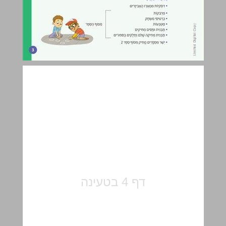
א. מֵהָעֲשֶׂרֶת הָרִאשׁוֹנָה לָעשֲֶׂרֶת הַשְׁנִיָה ... 5