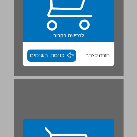
לרכישה בקרוב
חזרה לאתר
כניסת רשומים
הַשָׁלֵם הוּא עַד 15 ... 29