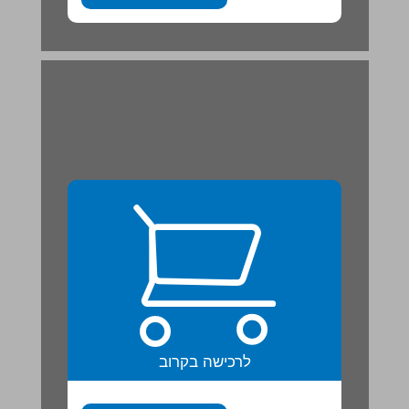
ב. פּוֹתְרִים תַרְגִילִים ... 21
לרכישה בקרוב