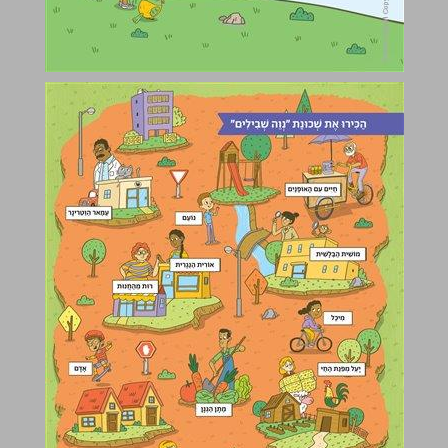
חִבּוּר וְחִסוּר עַד 20 חֵלֶק א ... 3