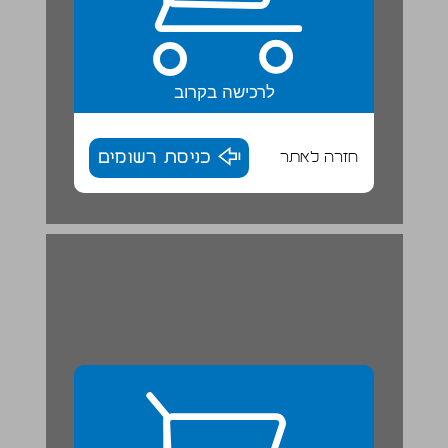
לרכישה בקרוב
חזרה לאתר
כניסת רשומים
אָז מָה עוֹשִׂים הַיוֹם? | פְּעִילוּיוֹת סִכּוּם ... 28