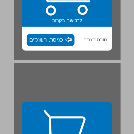
לרכישה בקרוב
חזרה לאתר
כניסת רשומים
אֵיךְ קוֹרְאִים אֶת זֶה? | שֶׁטֶף קְרִיאָה ... 27