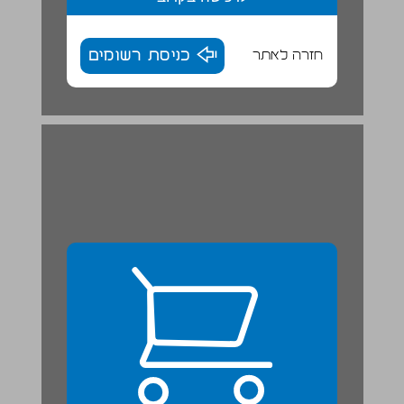
חזרה לאתר
כניסת רשומים
מַסָע בַּשְׁכוּנָה שֶׁלִי | פְּעִילוּת חֵקֶר ... 24