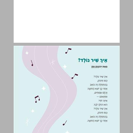
אֵיךְ שִׁיר נוֹלָד? ... 6