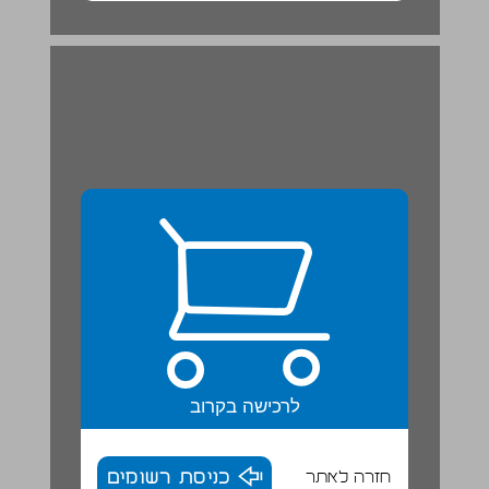
כָּכָה זֶה בְּעִבְרִית: שׁוֹרָשִׁים וּמִשְׁפְּחוֹת מִלִים ... 20
לרכישה בקרוב
חזרה לאתר
כניסת רשומים