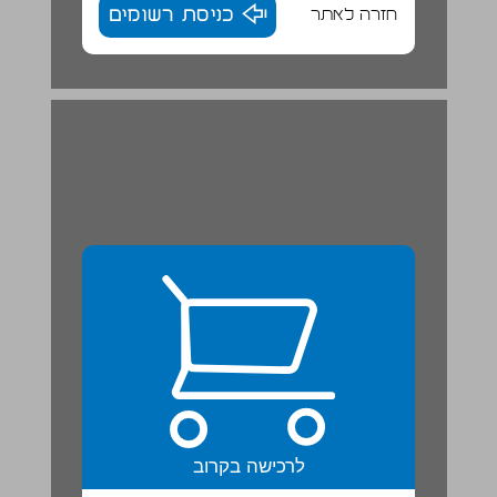
חזרה לאתר
כניסת רשומים
חַפְּשָׂנֵי הַדֻבּוֹנִים | טֵקְסְט מֵידָע ... 22
לרכישה בקרוב