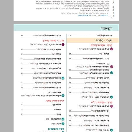
תֹכֶן עִנְיָנִים ... 3