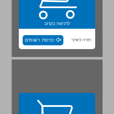
לרכישה בקרוב
חזרה לאתר
כניסת רשומים
אָז מָה עוֹשִׂים הַיוֹם? | פְּעִילוּיוֹת סִכּוּם ... 28