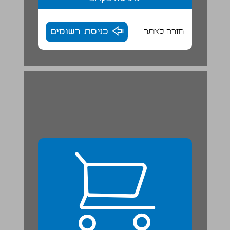
חזרה לאתר
כניסת רשומים
מַסָע בַּשְׁכוּנָה שֶׁלִי | פְּעִילוּת חֵקֶר ... 24