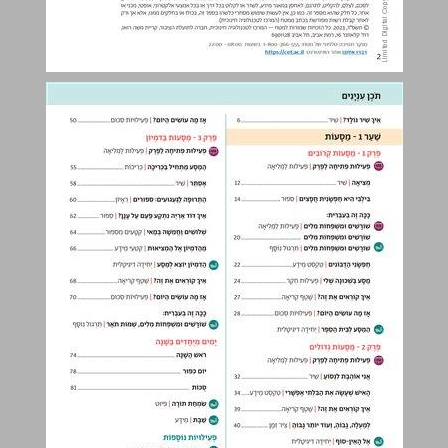
תֹכֶן עִנְיָנִים ... 3