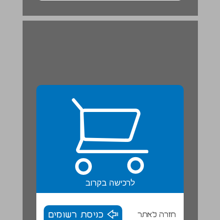
כָּכָה זֶה בְּעִבְרִית: שׁוֹרָשִׁים וּמִשְׁפְּחוֹת מִלִים ... 20
לרכישה בקרוב
חזרה לאתר
כניסת רשומים