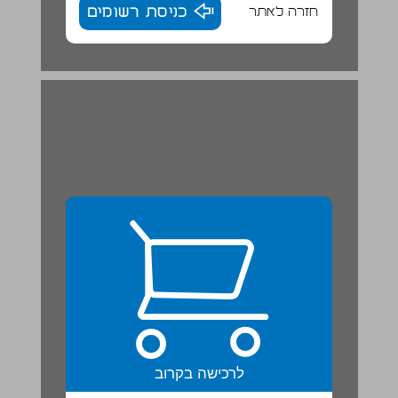
חזרה לאתר
כניסת רשומים
חַפְּשָׂנֵי הַדֻבּוֹנִים | טֵקְסְט מֵידָע ... 22
לרכישה בקרוב