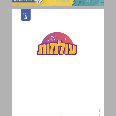
עולמות: לכיתה ג ... 0