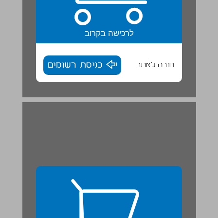
לרכישה בקרוב
חזרה לאתר
כניסת רשומים
אֵיךְ קוֹרְאִים אֶת זֶה? | שֶׁטֶף קְרִיאָה ... 27