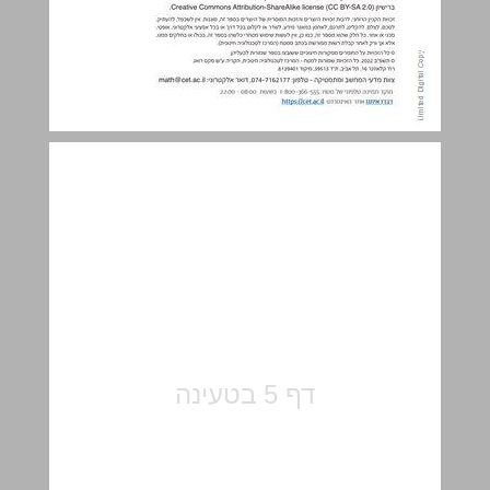
1 יוצרים בסקראץ' - היכרות עם הסביבה ... 5