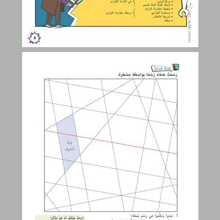
فعّاليّة افتتاحيّة ... 4