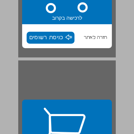
לרכישה בקרוב
חזרה לאתר
כניסת רשומים
משׂחקים בצבע | שׂיחה ... 8