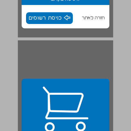
חזרה לאתר
כניסת רשומים
של מי הטלית? | שׂיחה ... 24