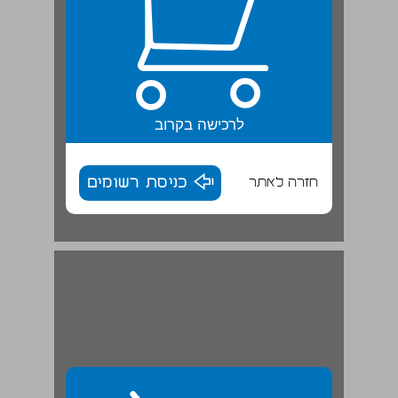
לרכישה בקרוב
חזרה לאתר
כניסת רשומים
סמל מדינת ישׂראל: מנורה וענפי זית | מאמר ... 30