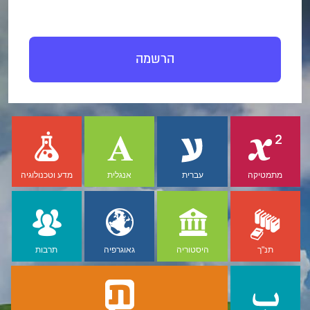
הרשמה
מתמטיקה
עברית
אנגלית
מדע וטכנולוגיה
תנ"ך
היסטוריה
גאוגרפיה
תרבות