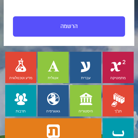
הרשמה
מתמטיקה
עברית
אנגלית
מדע וטכנולוגיה
תנ"ך
היסטוריה
גאוגרפיה
תרבות