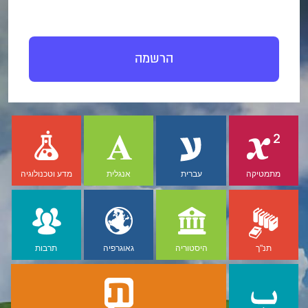
הרשמה
מתמטיקה
עברית
אנגלית
מדע וטכנולוגיה
תנ"ך
היסטוריה
גאוגרפיה
תרבות