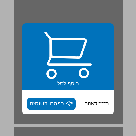
הוסף לסל
חזרה לאתר
כניסת רשומים
השנה העברית - שׁנת ירח ... 17