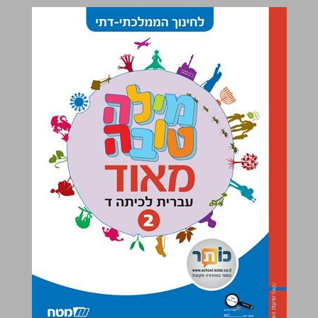
מילה טובה מאוד עברית לכיתה ד 2 לחינוך הממלכתי-דתי ... 0