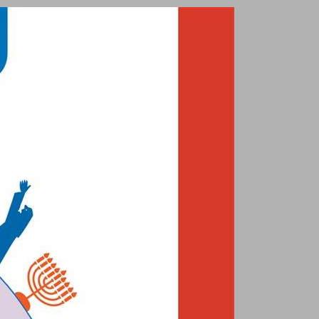
מילה טובה מאוד עברית לכיתה ד 2 לחינוך הממלכתי-דתי ... 0