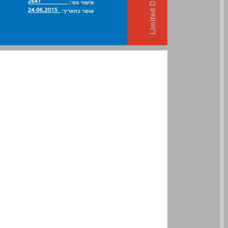
מילה טובה מאוד עברית לכיתה ה 2 לחינוך הממלכתי-דתי ... 0