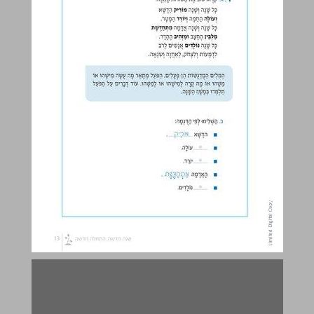
"ותשובה ותפלה וצדקה מעבירין את רע הגזרה" ... 15