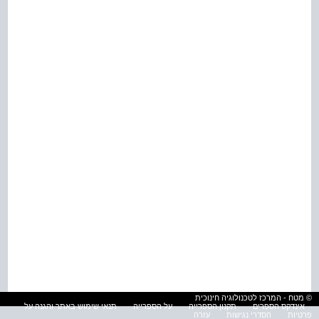
© מטח - המרכז לטכנולוגיה חינוכית
אינדקס הספרים
תקנון הספרייה
על הספרייה
תנאי שימוש באתר והגנה על
פרטיות
הסדרי נגישות
עזרה