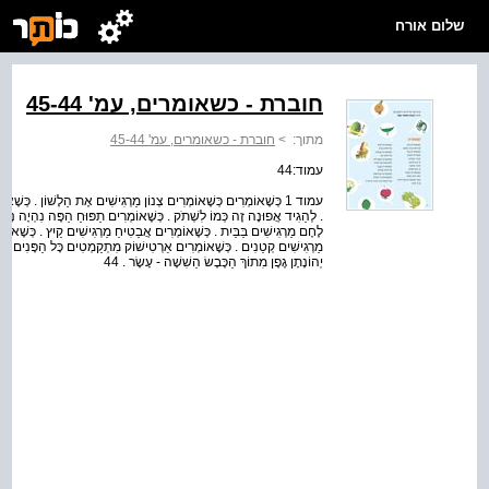
שלום אורח
חוברת - כשאומרים, עמ' 45-44
מתוך:
>
חוברת - כשאומרים, עמ' 45-44
עמוד:44
עמוד 1 כְּשֶׁאוֹמְרִים כְּשֶׁאוֹמְרִים צְנוֹן מַרְגִישִׁים אֶת הַלָשׁוֹן . כְּשֶׁ
. לְהַגִיד אֲפוּנָה זֶה כְּמוֹ לִשְׁתֹק . כְּשֶׁאוֹמְרִים תַפּוּחַ הַפֶּה נִהְיֶה נָפוּחַ
לֶחֶם מַרְגִישִׁים בַּבַּיִת . כְּשֶׁאוֹמְרִים אֲבַטִיחַ מַרְגִישִׁים קַיִץ . כְּשֶׁאוֹמ
מַרְגִישִׁים קְטַנִים . כְּשֶׁאוֹמְרִים אַרְטִישׁוֹק מִתְקַמְטִים כָּל הַפָּנִים . וַה
יְהוֹנָתָן גֶפֶן מִתוֹךְ הַכֶּבֶשׂ הַשִׁשָׁה - עָשָׂר . 44