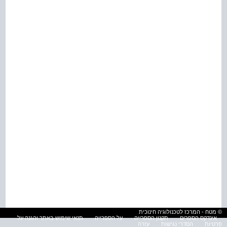
© מטח - המרכז לטכנולוגיה חינוכית
אינדקס הספרים
תקנון הספרייה
על הספרייה
תנאי שימוש באתר והגנה על
פרטיות
הסדרי נגישות
עזרה