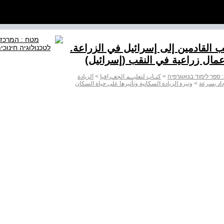
جانب القادمين إلى إسرائيل في الزراعة.
مال زراعية في النقب (إسرائيل)
ם: ספר לימוד בגאוגרפיה
>
كتـاب لتعليــم الجغـرافيا
>
الزيادة
داد بسرعة
>
وتيرة الزيادة السكانية وتأثيرها على حياة السكان