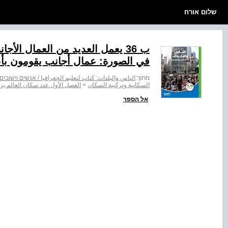
שלום אורח
ب 36 يعمل العديد من العمال الأ
في الصورة: عمال أجانب يقومون بأع
מתוך:
الناس والبلدات: كتاب لتعليم الجغرافيا / אנשים וישובי
السكانية وتركيبة السكان
>
الفصل الأول عدد سكان العالم يز
אל הספר