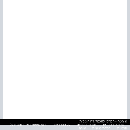
© מטח - המרכז לטכנולוגיה חינוכית
אינדקס הספרים
תקנון הספרייה
על הספרייה
תנאי שימוש באתר והגנה על
פרטיות
הסדרי נגישות
עזרה