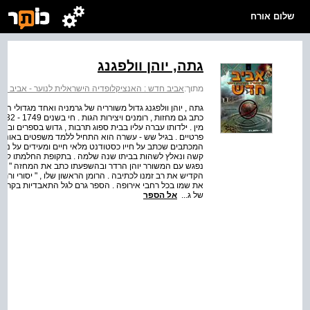
שלום אורח
גתה, יוהן וולפגנג
מתוך:
אביב חדש : האנציקלופדיה הישראלית לנוער - אביב חדש : כרך 4 : ג, גימל - 
גתה , יוהן וולפגנג גדול משורריה של גרמניה ואחד מגדולי היו
מין . ילדותו עברה עליו בבית ספוג תרבות , גדוש בספרים וב
פרטיים . בגיל שש - עשרה הוא התחיל ללמד משפטים באוניברסי
קשה ונאלץ לשהות בביתו שנה שלמה . בתקופת החלמתו קרא ה
נפגש עם המשורר יוהן הרדר ובהשפעתו כתב את המחזה " גץ מבר
של ג...
אל הספר