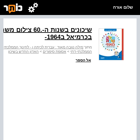
שלום אורח
שיכונים בשנות ה-
בכרמיאל ב1964-
מתוך:
מילה טובה מאוד : עברית לכיתה ו - לחינוך הממלכתי-דת
הממלכתי-דתי
>
אסופת סיפורים
>
האדון החדש בשיכון
אל הספר