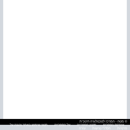
© מטח - המרכז לטכנולוגיה חינוכית
אינדקס הספרים
תקנון הספרייה
על הספרייה
תנאי שימוש באתר והגנה על
פרטיות
הסדרי נגישות
עזרה