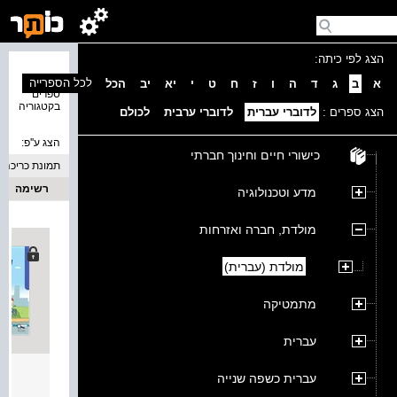
הצג לפי כיתה:
נמצאו 2
לכל הספרייה
א
ב
ג
ד
ה
ו
ז
ח
ט
י
יא
יב
הכל
ספרים
בקטגוריה
הצג ספרים :
לדוברי עברית
לדוברי ערבית
לכולם
הצג ע''פ:
כישורי חיים וחינוך חברתי
תמונת כריכה
רשימה
מדע וטכנולוגיה
מולדת, חברה ואזרחות
מולדת (עברית)
מתמטיקה
עברית
יחד ב
עברית כשפה שנייה