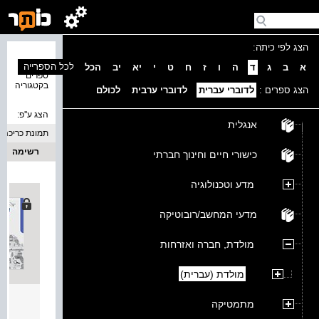
הצג לפי כיתה:
נמצאו 2
לכל הספרייה
א
ב
ג
ד
ה
ו
ז
ח
ט
י
יא
יב
הכל
ספרים
בקטגוריה
הצג ספרים :
לדוברי עברית
לדוברי ערבית
לכולם
הצג ע''פ:
אנגלית
תמונת כריכה
רשימה
כישורי חיים וחינוך חברתי
מדע וטכנולוגיה
מדעי המחשב/רובוטיקה
מולדת, חברה ואזרחות
מולדת (עברית)
יחד ב
מתמטיקה