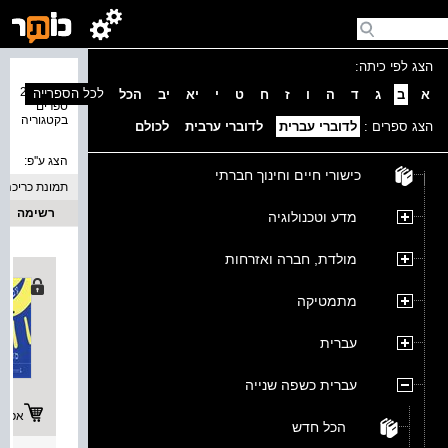
הצג לפי כיתה:
נמצאו 22
לכל הספרייה
א
ב
ג
ד
ה
ו
ז
ח
ט
י
יא
יב
הכל
ספרים
בקטגוריה
הצג ספרים :
לדוברי עברית
לדוברי ערבית
לכולם
הצג ע''פ:
כישורי חיים וחינוך חברתי
תמונת כריכה
רשימה
מדע וטכנולוגיה
מולדת, חברה ואזרחות
מתמטיקה
עברית
עברית כשפה שנייה
אפשרו
הכל חדש