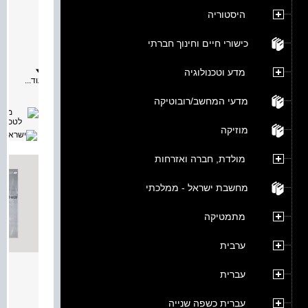
מאת:
היסטוריה
תיאור:
ספר
זה
כישורי חיים וחינוך חברתי
הנו
כרך
ב'
מדע וטכנולוגיה
של
עוד...
הספר
"מיקרו-
מדעי המחשב/רובוטיקה
ושפה
עילית".
הספר
מוזיקה
מותאם
לתכנית
הלימודי
מולדת, חברה ואזרחות
במקצוע
"מיקרו-
ושפה
מחשבת ישראל - ממלכתי
עילית"
לכיתה
י"ג
מתמטיקה
(טכנאים
במגמת
"הנדסת
ערבית
אלקטרו
ומחשבים
הספר
מבוא 
עברית
מתאים
לתכנית
מאת:
הלימודי
עברית כשפה שנייה
תיאור:
בשתי