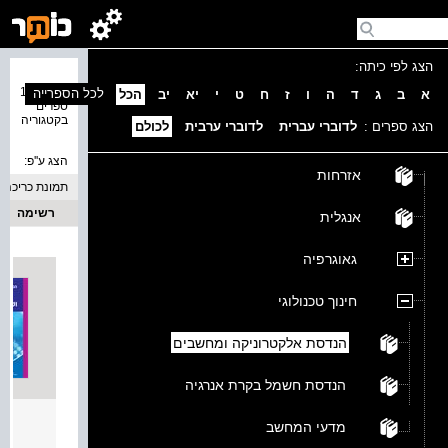
הצג לפי כיתה:
נמצאו 19
לכל הספרייה
א
ב
ג
ד
ה
ו
ז
ח
ט
י
יא
יב
הכל
ספרים
בקטגוריה
הצג ספרים :
לדוברי עברית
לדוברי ערבית
לכולם
הצג ע''פ:
אזרחות
תמונת כריכה
רשימה
אנגלית
גאוגרפיה
חינוך טכנולוגי
הנדסת אלקטרוניקה ומחשבים
הנדסת חשמל בקרת אנרגיה
מיקרו
מדעי המחשב