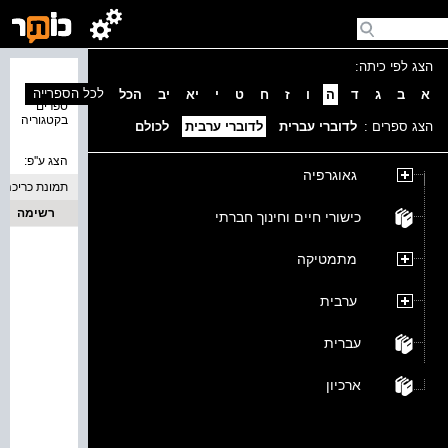
הצג לפי כיתה:
נמצאו 0
לכל הספרייה
א
ב
ג
ד
ה
ו
ז
ח
ט
י
יא
יב
הכל
ספרים
בקטגוריה
הצג ספרים :
לדוברי עברית
לדוברי ערבית
לכולם
הצג ע''פ:
גאוגרפיה
תמונת כריכה
רשימה
כישורי חיים וחינוך חברתי
מתמטיקה
ערבית
עברית
ארכיון