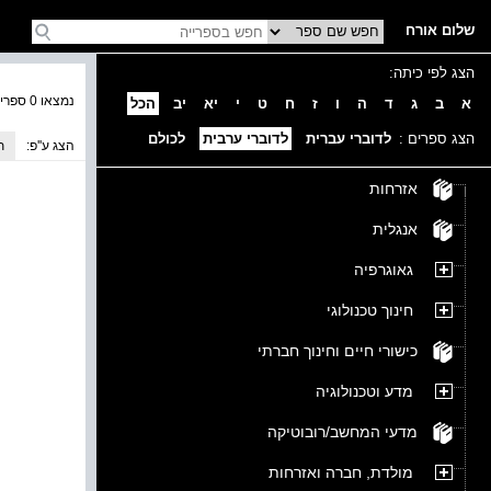
שלום אורח
הצג לפי כיתה:
נמצאו 0 ספרים בקטגוריה
א
ב
ג
ד
ה
ו
ז
ח
ט
י
יא
יב
הכל
הצג ספרים :
לדוברי עברית
לדוברי ערבית
לכולם
הצג ע''פ:
ת
אזרחות
אנגלית
גאוגרפיה
חינוך טכנולוגי
כישורי חיים וחינוך חברתי
מדע וטכנולוגיה
מדעי המחשב/רובוטיקה
מולדת, חברה ואזרחות