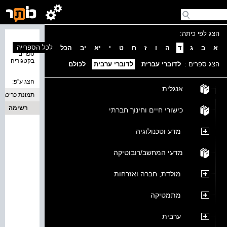
הצג לפי כיתה:
נמצאו 0
לכל הספרייה
א
ב
ג
ד
ה
ו
ז
ח
ט
י
יא
יב
הכל
ספרים
בקטגוריה
הצג ספרים :
לדוברי עברית
לדוברי ערבית
לכולם
הצג ע''פ:
אנגלית
תמונת כריכה
רשימה
כישורי חיים וחינוך חברתי
מדע וטכנולוגיה
מדעי המחשב/רובוטיקה
מולדת, חברה ואזרחות
מתמטיקה
ערבית