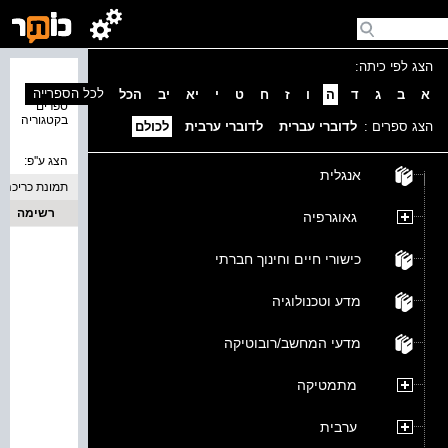
הצג לפי כיתה:
נמצאו 0
לכל הספרייה
א
ב
ג
ד
ה
ו
ז
ח
ט
י
יא
יב
הכל
ספרים
בקטגוריה
הצג ספרים :
לדוברי עברית
לדוברי ערבית
לכולם
הצג ע''פ:
אנגלית
תמונת כריכה
רשימה
גאוגרפיה
כישורי חיים וחינוך חברתי
מדע וטכנולוגיה
מדעי המחשב/רובוטיקה
מתמטיקה
ערבית