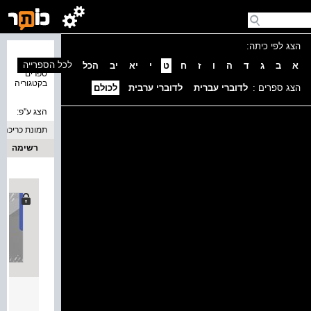
הצג לפי כיתה:
נמצאו 5
לכל הספרייה
א
ב
ג
ד
ה
ו
ז
ח
ט
י
יא
יב
הכל
ספרים
בקטגוריה
הצג ספרים :
לדוברי עברית
לדוברי ערבית
לכולם
הצג ע''פ:
תמונת כריכה
רשימה
עכשיו