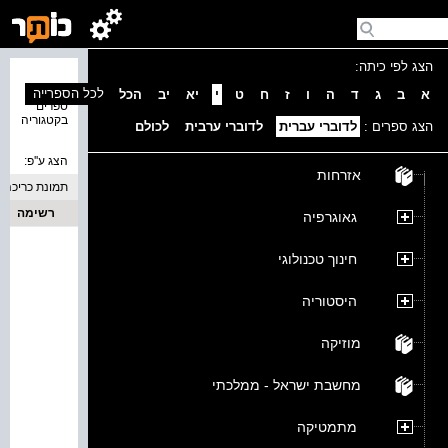
הצג לפי כיתה:
נמצאו 0
לכל הספרייה
א
ב
ג
ד
ה
ו
ז
ח
ט
י
יא
יב
הכל
ספרים
בקטגוריה
הצג ספרים :
לדוברי עברית
לדוברי ערבית
לכולם
הצג ע''פ:
אזרחות
תמונת כריכה
רשימה
גאוגרפיה
חינוך טכנולוגי
היסטוריה
מוזיקה
מחשבת ישראל - ממלכתי
מתמטיקה