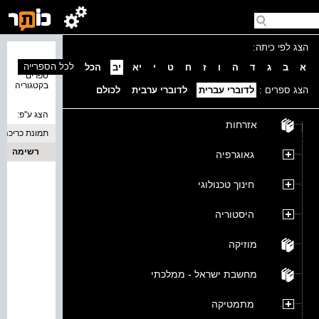
הצג לפי כיתה:
נמצאו 0
לכל הספרייה
א
ב
ג
ד
ה
ו
ז
ח
ט
י
יא
יב
הכל
ספרים
בקטגוריה
הצג ספרים :
לדוברי עברית
לדוברי ערבית
לכולם
הצג ע''פ:
אזרחות
תמונת כריכה
רשימה
גאוגרפיה
חינוך טכנולוגי
היסטוריה
מוזיקה
מחשבת ישראל - ממלכתי
מתמטיקה