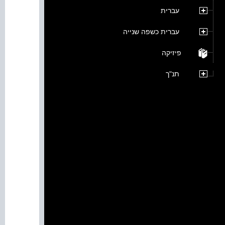
עברית
עברית כשפה שנייה
פיזיקה
תנ"ך