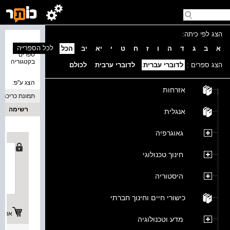
הצג לפי כיתה:
נמצאו 6
לכל הספרייה
א
ב
ג
ד
ה
ו
ז
ח
ט
י
יא
יב
הכל
ספרים
בקטגוריה
הצג ספרים :
לדוברי עברית
לדוברי ערבית
לכולם
הצג ע''פ:
אזרחות
תמונת כריכה
רשימה
אנגלית
גאוגרפיה
חינוך טכנולוגי
היסטוריה
כישורי חיים וחינוך חברתי
אפשרו
מדע וטכנולוגיה