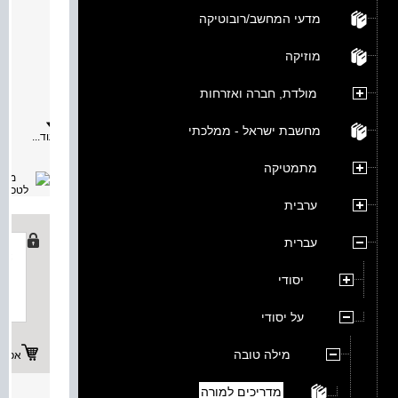
מילה 
מדעי המחשב/רובוטיקה
מאת:
תיאור:
מוזיקה
חוברת
תשובות,
לספר
מולדת, חברה ואזרחות
מילה
טובה
מאד
מחשבת ישראל - ממלכתי
עוד...
-
ספר
ט.
מתמטיקה
החוברת
כוללת
תשובות
ערבית
ורמזי
תשובות
כמעט
עברית
לכל
הפעילוי
בספר,
יסודי
ובכלל
זה
לחלק
על יסודי
ההבנה
בכתב.
הסיכומי
מילה טובה
אפשרו
ניתנים
במלואם
ובטיעונ
מדריכים למורה