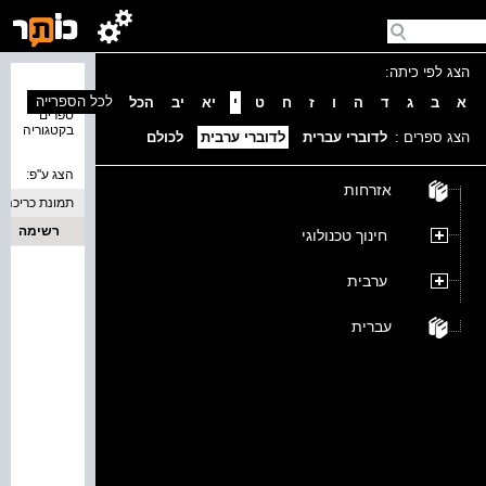
הצג לפי כיתה:
נמצאו 0
לכל הספרייה
א
ב
ג
ד
ה
ו
ז
ח
ט
י
יא
יב
הכל
ספרים
בקטגוריה
הצג ספרים :
לדוברי עברית
לדוברי ערבית
לכולם
הצג ע''פ:
אזרחות
תמונת כריכה
רשימה
חינוך טכנולוגי
ערבית
עברית