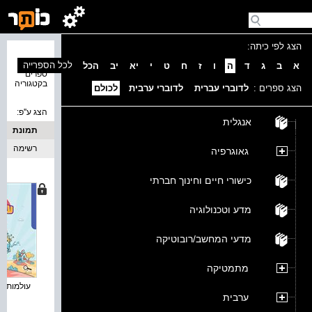
הצג לפי כיתה:
נמצאו 7
לכל הספרייה
א
ב
ג
ד
ה
ו
ז
ח
ט
י
יא
יב
הכל
ספרים
בקטגוריה
הצג ספרים :
לדוברי עברית
לדוברי ערבית
לכולם
הצג ע''פ:
אנגלית
תמונת
כריכה
רשימה
גאוגרפיה
כישורי חיים וחינוך חברתי
מדע וטכנולוגיה
מדעי המחשב/רובוטיקה
מתמטיקה
עולמות : 
ערבית