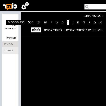
הצג לפי כיתה:
נמצאו 0
לכל הספרייה
א
ב
ג
ד
ה
ו
ז
ח
ט
י
יא
יב
הכל
ספרים
בקטגוריה
הצג ספרים :
לדוברי עברית
לדוברי ערבית
לכולם
הצג ע''פ:
תמונת
כריכה
רשימה