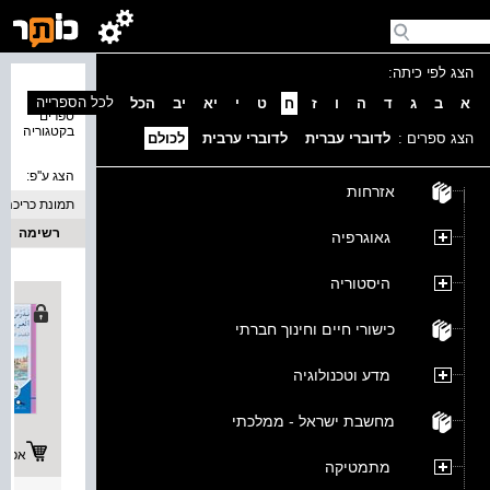
הצג לפי כיתה:
נמצאו 4
לכל הספרייה
א
ב
ג
ד
ה
ו
ז
ח
ט
י
יא
יב
הכל
ספרים
בקטגוריה
הצג ספרים :
לדוברי עברית
לדוברי ערבית
לכולם
הצג ע''פ:
אזרחות
תמונת כריכה
רשימה
גאוגרפיה
היסטוריה
כישורי חיים וחינוך חברתי
מדע וטכנולוגיה
מחשבת ישראל - ממלכתי
אפשרו
מתמטיקה