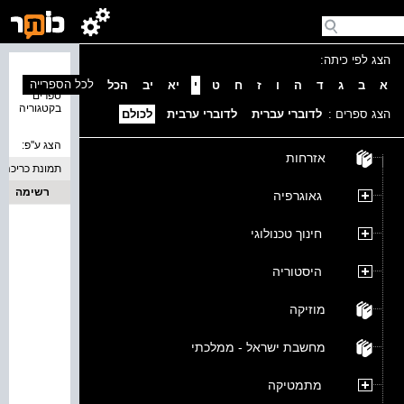
הצג לפי כיתה:
נמצאו 0
לכל הספרייה
א
ב
ג
ד
ה
ו
ז
ח
ט
י
יא
יב
הכל
ספרים
בקטגוריה
הצג ספרים :
לדוברי עברית
לדוברי ערבית
לכולם
הצג ע''פ:
אזרחות
תמונת כריכה
רשימה
גאוגרפיה
חינוך טכנולוגי
היסטוריה
מוזיקה
מחשבת ישראל - ממלכתי
מתמטיקה