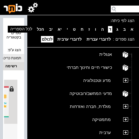
הצג לפי כיתה:
נמצאו 3
לכל הספרייה
א
ב
ג
ד
ה
ו
ז
ח
ט
י
יא
יב
הכל
ספרים
בקטגוריה
הצג ספרים :
לדוברי עברית
לדוברי ערבית
לכולם
הצג ע''פ:
אנגלית
תמונת כריכה
רשימה
כישורי חיים וחינוך חברתי
מדע וטכנולוגיה
מדעי המחשב/רובוטיקה
מולדת, חברה ואזרחות
מתמטיקה
אלפון
ערבית