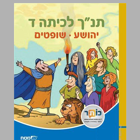
תנ"ך לכיתה ד יהושע • שופטים ... 0