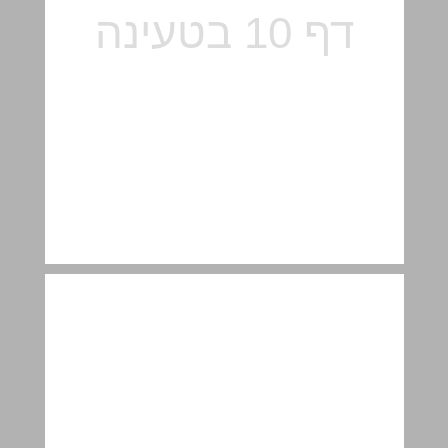
2.ב. מבוא תוכני לספר שופטים (ד"ר גליה סמו ) ... 11