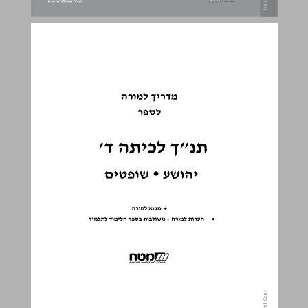
תנ"ך לכיתה ד יהושע • שופטים מדריך למורה ... 0