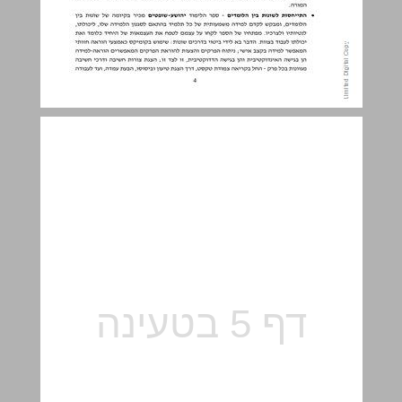
1.ב. מבנה הספר לתלמיד – "הוראות הפעלה" ... 5