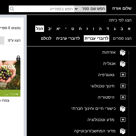
שלום אורח
הצג לפי כיתה:
נמצאו 6 ספרים בקטגוריה
א
ב
ג
ד
ה
ו
ז
ח
ט
י
יא
יב
הכל
הצג ספרים :
לדוברי עברית
לדוברי ערבית
לכולם
הצג ע''פ:
אזרחות
אנגלית
גאוגרפיה
חינוך טכנולוגי
היסטוריה
צמחי ת
כישורי חיים וחינוך חברתי
מדע וטכנולוגיה
מדעי המחשב/רובוטיקה