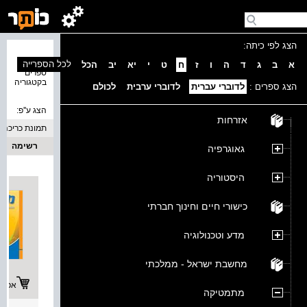
הצג לפי כיתה:
נמצאו 2
לכל הספרייה
א
ב
ג
ד
ה
ו
ז
ח
ט
י
יא
יב
הכל
ספרים
בקטגוריה
הצג ספרים :
לדוברי עברית
לדוברי ערבית
לכולם
הצג ע''פ:
אזרחות
תמונת כריכה
רשימה
גאוגרפיה
היסטוריה
כישורי חיים וחינוך חברתי
מדע וטכנולוגיה
מחשבת ישראל - ממלכתי
אפשרו
מתמטיקה