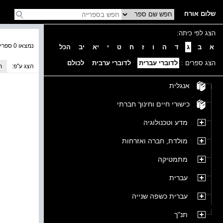
שלום אורח
הצג לפי כיתה:
נמצאו 0 ספרים בקטגוריה
א
ב
ג
ד
ה
ו
ז
ח
ט
י
יא
יב
הכל
הצג ספרים :
לדוברי עברית
לדוברי ערבית
לכולם
הצג ע''פ:
ת
אנגלית
כישורי חיים וחינוך חברתי
מדע וטכנולוגיה
מולדת, חברה ואזרחות
מתמטיקה
עברית
עברית כשפה שנייה
תנ"ך