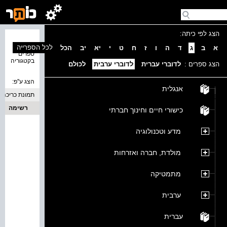
הצג לפי כיתה:
נמצאו 0
לכל הספרייה
א
ב
ג
ד
ה
ו
ז
ח
ט
י
יא
יב
הכל
ספרים
בקטגוריה
הצג ספרים :
לדוברי עברית
לדוברי ערבית
לכולם
הצג ע''פ:
אנגלית
תמונת כריכה
רשימה
כישורי חיים וחינוך חברתי
מדע וטכנולוגיה
מולדת, חברה ואזרחות
מתמטיקה
ערבית
עברית