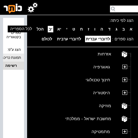
הצג לפי כיתה:
נמצאו 0
לכל הספרייה
א
ב
ג
ד
ה
ו
ז
ח
ט
י
יא
יב
הכל
ספרים
בקטגוריה
הצג ספרים :
לדוברי עברית
לדוברי ערבית
לכולם
הצג ע''פ:
אזרחות
תמונת כריכה
רשימה
גאוגרפיה
חינוך טכנולוגי
היסטוריה
מוזיקה
מחשבת ישראל - ממלכתי
מתמטיקה