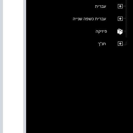
עברית
עברית כשפה שנייה
פיזיקה
תנ"ך