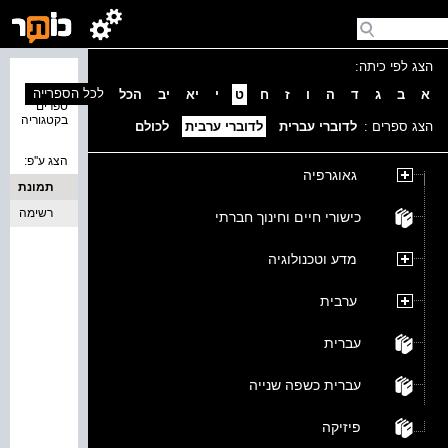
הצג לפי כיתה:
נמצאו 0
לכל הספרייה
א
ב
ג
ד
ה
ו
ז
ח
ט
י
יא
יב
הכל
ספרים
בקטגוריה
הצג ספרים :
לדוברי עברית
לדוברי ערבית
לכולם
הצג ע''פ:
גאוגרפיה
תמונת
כריכה
רשימה
כישורי חיים וחינוך חברתי
מדע וטכנולוגיה
ערבית
עברית
עברית כשפה שנייה
פיזיקה